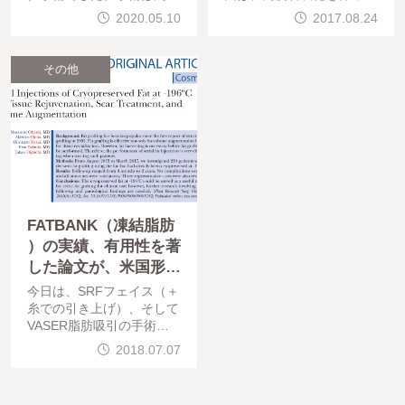
なく終わっています。仕上
しこり除去（切除希望）手
2020.05.10
2017.08.24
がりを楽しみにしていてく
術をご紹介します。脂肪注
ださい。本日は先日術後チ
入豊胸後のしこりに悩む、
ェックにご来院なさった、
モニターゲスト今日ご紹介
その他
しこり除去＋CRF豊胸のモ
するモニターゲストは
FATBANK（凍結脂肪
）の実績、有用性を著
した論文が、米国形成
外科学会誌に掲載され
今日は、SRFフェイス（＋
ました。
糸での引き上げ）、そして
VASER脂肪吸引の手術で
した。手術は問題なく終わ
2018.07.07
っています。お疲れ様でし
た。今日はやっと掲載され
たFATBANKに関して私が