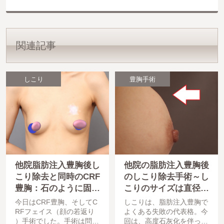
関連記事
しこり
豊胸手術
他院脂肪注入豊胸後し
他院の脂肪注入豊胸後
こり除去と同時のCRF
のしこり除去手術～し
豊胸：石のように固い
こりのサイズは直径5
しこりが消え柔らかい
cm超!～
今日はCRF豊胸、そしてC
しこりは、脂肪注入豊胸で
バストに
RFフェイス（顔の若返り
よくある失敗の代表格。今
）手術でした。手術は問題
回は、高度石灰化を伴った