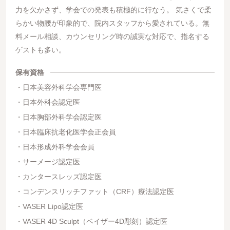
力を欠かさず、学会での発表も積極的に行なう。 気さくで柔
らかい物腰が印象的で、院内スタッフから愛されている。無
料メール相談、カウンセリング時の誠実な対応で、指名する
ゲストも多い。
保有資格
日本美容外科学会専門医
日本外科会認定医
日本胸部外科学会認定医
日本臨床抗老化医学会正会員
日本形成外科学会会員
サーメージ認定医
カンタースレッズ認定医
コンデンスリッチファット（CRF）療法認定医
VASER Lipo認定医
VASER 4D Sculpt（ベイザー4D彫刻）認定医