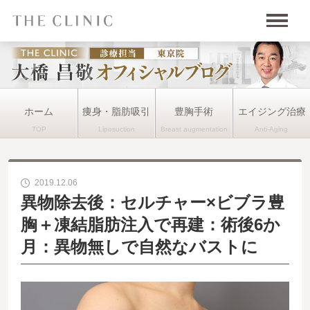
ホーム
痩身・脂肪吸引
豊胸手術
エイジング治療
2019.12.06
異物除去後：セルチャー×ビブラ豊
胸＋凍結脂肪注入で再建：術後6か
月：異物無しで自然なバストに