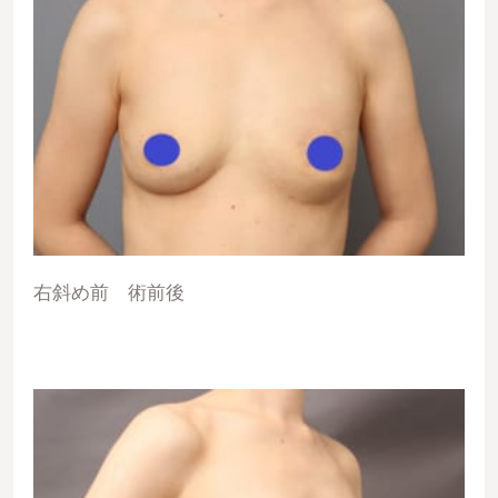
右斜め前 術前後