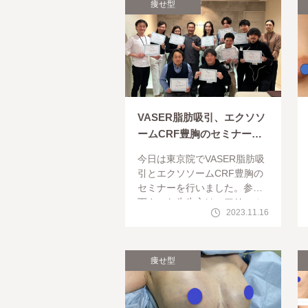
痩せ型
VASER脂肪吸引、エクソソ
ームCRF豊胸のセミナーを
開きました
今日は東京院でVASER脂肪吸
引とエクソソームCRF豊胸の
セミナーを行いました。参加
下さった先生方は・アリエル
2023.11.16
美容クリニック 鈴木桂介（
スズキケイスケ） 先生・ル
ラ美容クリニック大阪
痩せ型