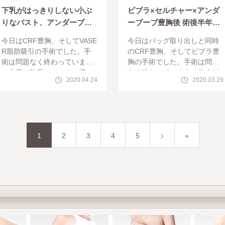
下乳がはっきりしない小ぶ
ビブラ×セルチャー×アンダ
りなバスト、アンダーブー
ーブーブ豊胸後 術後半年：
ブ豊胸で乳房の下縁をクッ
生まれて初めて谷間が出来
今日はCRF豊胸、そしてVASE
今日はバッグ取り出しと同時
キリさせつつ大きく
ました
R脂肪吸引の手術でした。手
のCRF豊胸、そしてビブラ豊
術は問題なく終わっています
胸の手術でした。手術は問題
。本日は昨日のモニター様、
なく終わっています。仕上が
2020.04.24
2020.03.29
ビブラ（皮膚拡張）＋アンダ
りを楽しみにしていてくださ
ーブーブ（乳房下縁形成）を
い。本日は前日術後6か月のチ
併用した手術を紹介します。
ェックにご来院なさったモニ
ビブ
ター様
1
2
3
4
5
»