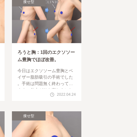
痩せ型
ろうと胸：1回のエクソソー
ム豊胸でほぼ改善。
今日はエクソソーム豊胸とベ
イザー脂肪吸引の手術でした
。手術は問題無く終わってい
ます。仕上がりを楽しみにし
2022.04.24
ていてください。本日は今日
術後6か月チェックにご来院下
さった43歳のモニター様を紹
介します。
痩せ型