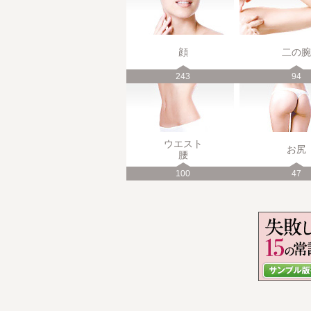
顔
二の腕
243
94
ウエスト
お尻
腰
100
47