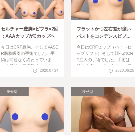
セルチャー豊胸×ビブラ×2回
フラットかつ左右差が強い
：AAAカップがCカップへ
バストをコンデンスビブラ
豊胸で改善
今日はCRF豊胸、そしてVASE
今日はCRFヒップ（ハートヒ
R脂肪吸引の手術でした。手
ップリフト）そして顔へのCR
術は問題なく終わっています
F注入の手術でした。手術は問
。本日は先日術後チェックに
題なく終わっています。本日
2020.07.24
2020.06.25
ご来院なさったモニター様2回
は先日術後チェックに来てく
目のセルチャー×ビブラ豊胸の
ださったビブラCRF豊胸のゲ
術後報告です。37歳、
ストです。24歳で、右胸が極
痩せ型
痩せ型