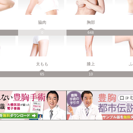
脇肉
胸部
0
648
太もも
膝上
ふ
65
10