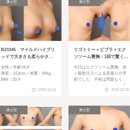
痩せ型
痩せ型
B23345 マイルドハイブリ
リゴトミー＋ビブラ＋エク
ッドで大きさも柔らかさも
ソソーム豊胸：1回で驚くほ
獲得
どの結果。
女性
年齢34才
今日はエクソソーム豊胸、糸
身長：153cm
体重：49kg
＋脂肪注入による若返りの手
BMI：20.9
術でした。手術は問題なく終
わっています。仕上がりを楽
2023.10.12
2022.12.25
しみにしていてください。今
日はリゴトミー＋ビブラ＋エ
クソソームCRF豊胸のモニタ
ー様の紹介で
痩せ型
痩せ型