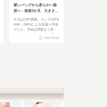
硬いバッグから柔らかい脂
肪へ：術後3か月、大きさも
キープ
今日はCRF豊胸、そしてFATB
ANK（SRF)による若返り手術
でした。手術は問題なく終わ
っています。仕上がりを楽し
2020.03.06
みにしていてください。昨日
、話題にした脂肪による乳房
再建の基礎となる手術。バッ
グ