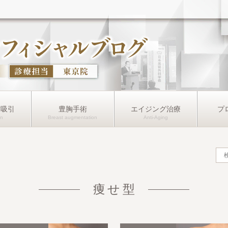
肪吸引
豊胸手術
エイジング治療
プ
痩せ型