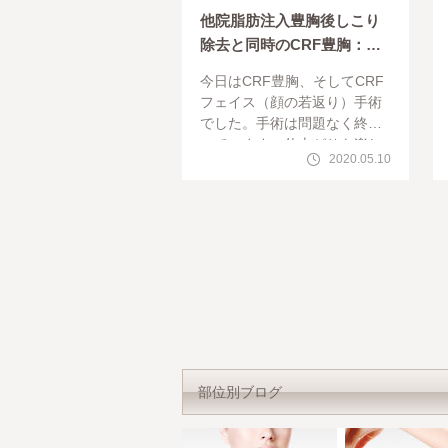
他院脂肪注入豊胸後しこり
除去と同時のCRF豊胸：石
のように固いしこりが消え
今日はCRF豊胸、そしてCRF
柔らかいバストに
フェイス（顔の若返り）手術
でした。手術は問題なく終わ
っています。仕上がりを楽し
2020.05.10
みにしていてください。本日
は先日術後チェックにご来院
なさった、しこり除去＋CRF
豊胸のモ
部位別ブログ