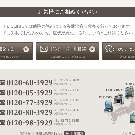
お気軽にご相談ください
THE CLINICでは他院の施術による失敗治療も数多く行っております。
すでに失敗でお悩みの方も、症状が悪化する前にまずはご相談ください
+81-3-5775-3400
IP電話 海外から
+81-52-955-8366
IP電話 海外から
+81-6-6313-0015
IP電話 海外から
+81-82-236-6136
IP電話 海外から
+81-92-732-3155
IP電話 海外から
電話受付時間
10:00-19:00
受付時間外
各クリニ