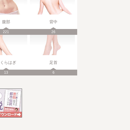
腹部
背中
221
26
くらはぎ
足首
13
6