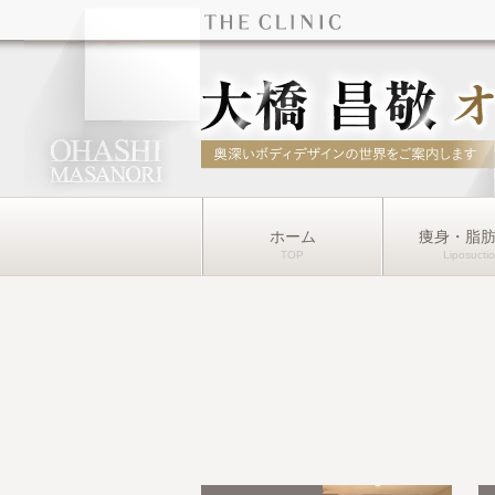
ホーム
痩身・脂