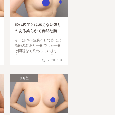
50代後半とは思えない張り
のある柔らかく自然な胸：
コンデンスビブラ豊胸（2回
今日はCRF豊胸そして糸によ
）術後
る顔の若返り手術でした手術
は問題なく終わっています。
本日紹介するモニター様は58
2020.05.31
歳、授乳歴2回、お子様も大き
くなり、ひと段落着いた為、
前から気にしていた豊胸を決
意されま
痩せ型