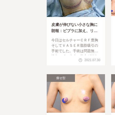
皮膚が伸びない小さな胸に
朗報：ビブラに加え、リゴ
トミーで綺麗なバストへ
今日はセルチャーＣＲＦ豊胸
そしてＶＡＳＥＲ脂肪吸引の
手術でした。手術は問題無く
終わっています。仕上がりを
2021.07.30
楽しみにしていてください。
今日は33歳のモニター様で皮
膚の伸びが悪く、脂肪が十分
注入しにくい
痩せ型