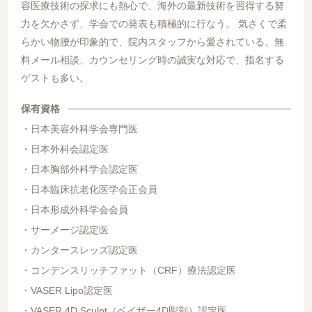
容医療技術の探求にも熱心で、海外の最新技術を習得する努
力を欠かさず、学会での発表も積極的に行なう。 気さくで柔
らかい物腰が印象的で、院内スタッフから愛されている。無
料メール相談、カウンセリング時の誠実な対応で、指名する
ゲストも多い。
保有資格
日本美容外科学会専門医
日本外科会認定医
日本胸部外科学会認定医
日本臨床抗老化医学会正会員
日本形成外科学会会員
サーメージ認定医
カンタースレッズ認定医
コンデンスリッチファット（CRF）療法認定医
VASER Lipo認定医
VASER 4D Sculpt（ベイザー4D彫刻）認定医