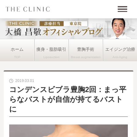
ホーム
痩身・脂肪吸引
豊胸手術
エイジング治療
2019.03.01
コンデンスビブラ豊胸2回：まっ平
らなバストが自信が持てるバスト
に