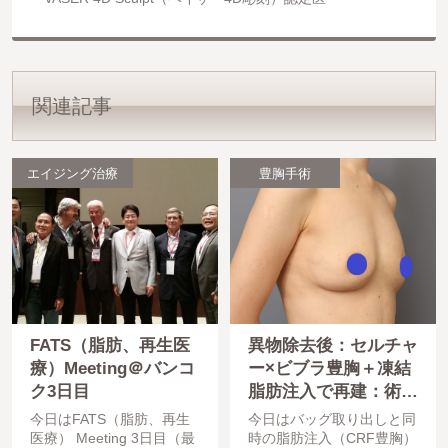
関連記事
エイジング治療
豊胸手術
FATS（脂肪、再生医
異物除去後：セルチャ
療）Meeting＠バンコ
ー×ビブラ豊胸＋凍結
ク3日目
脂肪注入で再建：術後
6か月：異物無しで自
今日はFATS（脂肪、再生
今日はバッグ取り出しと同
然なバストに
医療） Meeting 3日目（最
時の脂肪注入（CRF豊胸）