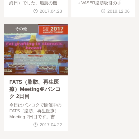
終日）でした。脂肪の機能
＋VASER脂肪吸引の手術
についてのまとめと今後の
でした。手術は問題なく終
2017.04.23
2019.12.06
活用法、脂肪注入のキーポ
わっています。お疲れ様で
イントのディスカッション
した。本日は先日術後6か
でした。（組織増大だけで
月目のチェックに来院なさ
その他
なく、肌質改
ったモニター様の紹介です
FATS（脂肪、再生医
療）Meeting＠バンコ
ク 2日目
今日はバンコクで開催中の
FATS（脂肪、再生医療）
Meeting 2日目です。吉村
先生（自治医科大学教授）
2017.04.22
、Dr. Zocchi、Dr.Kuo、Dr.
Tonnard、水野先生（順天