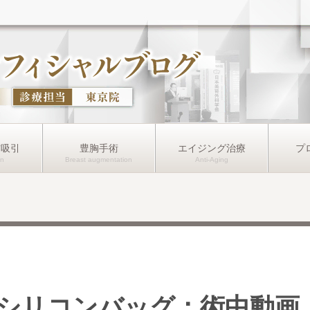
肪吸引
豊胸手術
エイジング治療
プ
シリコンバッグ：術中動画