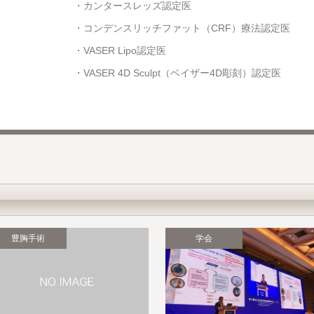
カンタースレッズ認定医
コンデンスリッチファット（CRF）療法認定医
VASER Lipo認定医
VASER 4D Sculpt（ベイザー4D彫刻）認定医
豊胸手術
学会