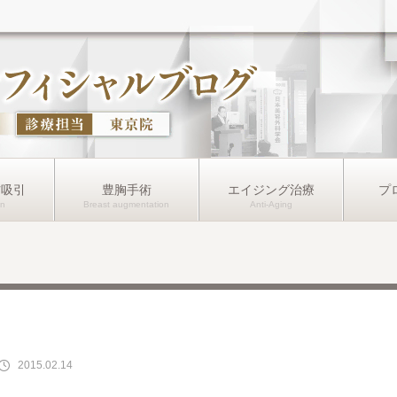
肪吸引
豊胸手術
エイジング治療
プ
2015.02.14