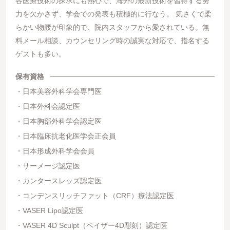
容医療技術の探求にも熱心で、海外の最新技術を習得する努
力を欠かさず、学会での発表も積極的に行なう。 気さくで柔
らかい物腰が印象的で、院内スタッフから愛されている。無
料メール相談、カウンセリング時の誠実な対応で、指名する
ゲストも多い。
保有資格
日本美容外科学会専門医
日本外科会認定医
日本胸部外科学会認定医
日本臨床抗老化医学会正会員
日本形成外科学会会員
サーメージ認定医
カンタースレッズ認定医
コンデンスリッチファット（CRF）療法認定医
VASER Lipo認定医
VASER 4D Sculpt（ベイザー4D彫刻）認定医