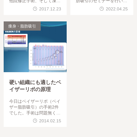
他院修正手術、そして凍結
肪吸引のセミナーを行いま
脂肪による豊胸でした。手
した。参加いただいたのは
2017.12.23
2022.04.25
術は問題なく終わっていま
バウム美容外科 銀座院
す。お疲れ様でした。さて
ソ ボイク院長バウム美容
、パワーXとは脂肪吸引の
外科 銀座院 パク クァ
痩身・脂肪吸引
機械の一種ですが、パワー
ンミン院長お二
硬い組織にも適したベ
イザーリポの原理
今日はベイザーリポ（ベイ
ザー脂肪吸引）の手術2件
でした。手術は問題無く終
わっています。お疲れ様で
2014.02.15
した。今日は背中や二の腕
周り、二の腕の付け根など
硬い組織（結合組織を多く