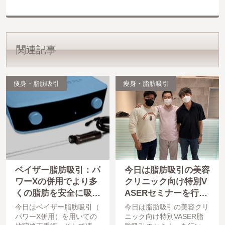
関連記事
痩身・脂肪吸引
痩身・脂肪吸引
ベイザー脂肪吸引：パ
今日は脂肪吸引の美容
ワーXの併用でより多
クリニック向け特別V
くの脂肪を安全に吸引
ASERセミナーを行い
：女性化乳房
ました。
今日はベイザー脂肪吸引（
今日は脂肪吸引の美容クリ
パワーX併用）を用いての
ニック向け特別VASER脂