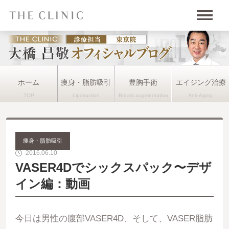
ホーム
痩身・脂肪吸引
豊胸手術
エイジング治療
痩身・脂肪吸引
2016.06.10
VASER4Dでシックスパック〜デザ
イン編：動画
今日は男性の腹部VASER4D、そして、VASER脂肪