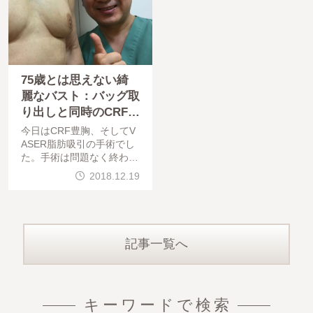
75歳とは思えない綺
麗なバスト：バッグ取
り出しと同時のCRF豊
胸：長年の悩みから解
今日はCRF豊胸、そしてV
放：自然な胸に感激
ASER脂肪吸引の手術でし
た。手術は問題なく終わっ
ています。仕上がりを楽し
2018.12.19
みにしていてください。本
日は高度石灰化したバッグ
を取り出して同時に脂肪注
入を行ったモニター様の紹
記事一覧へ
キーワードで検索