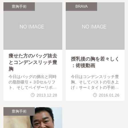
豊胸手術
BRAVA
痩せた方のバッグ抜去
授乳後の胸を若々しく
とコンデンスリッチ豊
：術後動画
胸
今日はバッグの摘出と同時
今日はコンデンスリッチ豊
の脂肪吸引＋３Dセルリフ
胸、そしてバストの引き上
ト、そしてベイザーリポ（
げ：サーミタイトの手術で
ベイザー脂肪吸引）の手術
した。手術は問題なく終わ
2013.12.28
2016.01.26
でした。手術は問題なく終
っています。お疲れ様でし
わっています。お疲れ様で
た。出産後、胸の張りが無
した。今、来年の美容外科
くなって、自信が持てない
豊胸手術
学会に向け、少しずつデー
といった声を良く聞きます