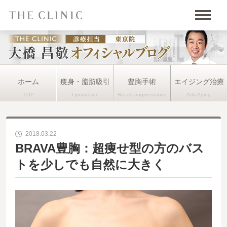
ホーム
痩身・脂肪吸引
豊胸手術
エイジング治療
2018.03.22
BRAVA豊胸：超痩せ型の方のバス
トを少しでも自然に大きく