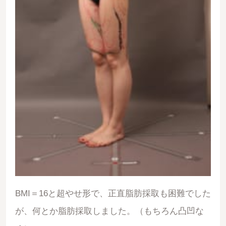
BMI＝16と超やせ形で、正直脂肪採取も困難でした
が、何とか脂肪採取しました。（もちろん凸凹な