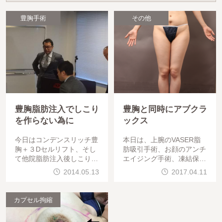
豊胸手術
その他
豊胸脂肪注入でしこり
豊胸と同時にアブクラ
を作らない為に
ックス
今日はコンデンスリッチ豊
本日は、上腕のVASER脂
胸＋３Dセルリフト、そし
肪吸引手術、お顔のアンチ
て他院脂肪注入後しこり除
エイジング手術、凍結保存
去の手術でした。手術は問
脂肪のバストへの注入手術
2014.05.13
2017.04.11
題なく終わっています。お
でした。手術は問題無く終
疲れ様でした。今日は他院
わっています。お疲れ様で
豊胸後のしこり除去手術を
した。今日のブログ
カプセル拘縮
行ったので、しこりについ
てお