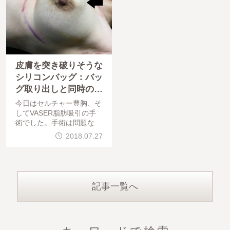
皮膚を突き破りそうな
シリコンバッグ：バッ
グ取り出しと同時のC
RF豊胸
今日はセルチャー豊胸、そ
してVASER脂肪吸引の手
術でした。手術は問題なく
終わっています。お疲れ様
2018.07.27
でした。本日は一昨日、高
度カプセル拘縮し、変形し
たバッグの取り出しと同時
のCRF豊胸の術後チェック
記事一覧へ