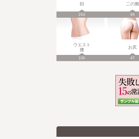
顔
二の腕
243
94
ウエスト
お尻
腰
100
47