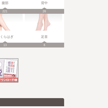
腹部
背中
221
26
くらはぎ
足首
13
6