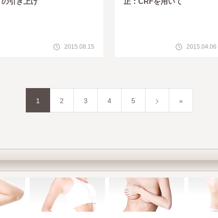
の引き上げ
正：CRFを用いて
2015.08.15
2015.04.06
1
2
3
4
5
»