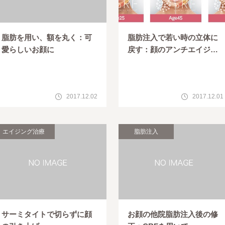
脂肪を用い、額を丸く：可
脂肪注入で若い時の立体に
愛らしいお顔に
戻す：顔のアンチエイジン
グ手術
2017.12.02
2017.12.01
エイジング治療
脂肪注入
サーミタイトで切らずに顔
お顔の他院脂肪注入後の修