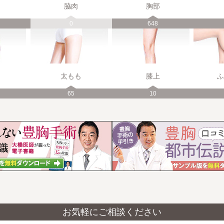
脇肉
胸部
0
648
太もも
膝上
ふ
65
10
お気軽にご相談ください