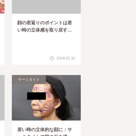
顔の若返りのポイントは若
い時の立体感を取り戻すこ
と。
2016.01.31
サーミタイト
若い時の立体的な顔に：サ