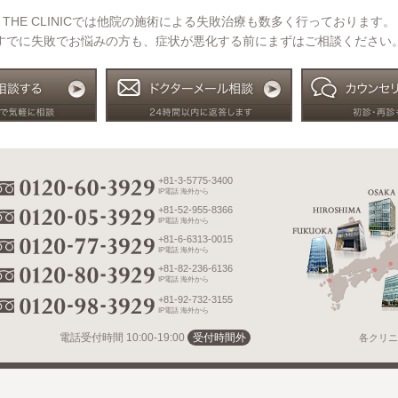
THE CLINICでは他院の施術による失敗治療も数多く行っております。
すでに失敗でお悩みの方も、症状が悪化する前にまずはご相談ください
+81-3-5775-3400
IP電話 海外から
+81-52-955-8366
IP電話 海外から
+81-6-6313-0015
IP電話 海外から
+81-82-236-6136
IP電話 海外から
+81-92-732-3155
IP電話 海外から
電話受付時間
10:00-19:00
受付時間外
各クリニ