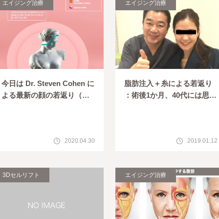
エイジング治療
エイジング治療
今日は Dr. Steven Cohen に
脂肪注入＋糸による若返り
よる最新の顔の若返り（脂
：術後1か月、40代には思え
肪注入を使った）のWEBセ
ない輝きの笑顔
ミナーでした
2020.04.30
2019.01.12
3Dセルリフト
エイジング治療