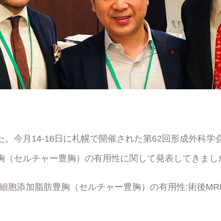
。今月14‐16日に札幌で開催された第62回形成外科学
胸（セルチャー豊胸）の有用性に関して発表してきまし
細胞添加脂肪豊胸（セルチャー豊胸）の有用性:術後MRI