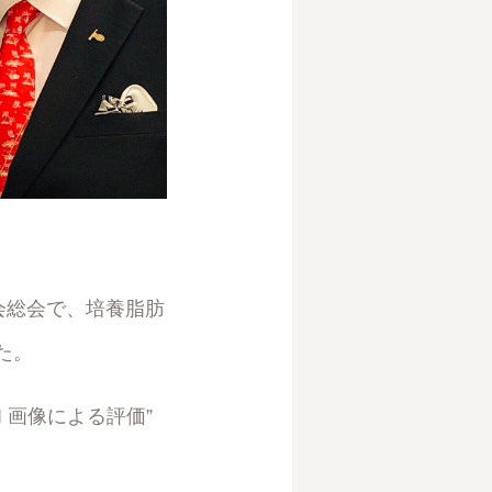
会総会で、培養脂肪
た。
 画像による評価”