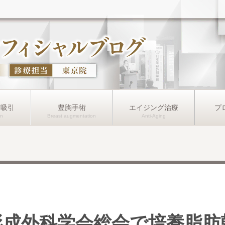
肪吸引
豊胸手術
エイジング治療
プ
 形成外科学会総会で培養脂