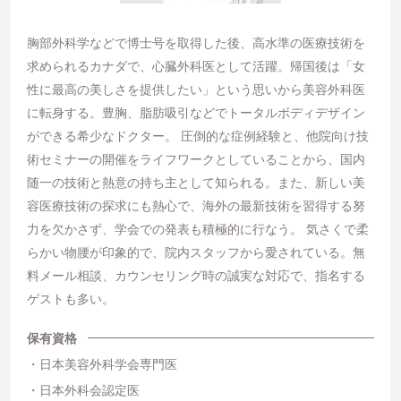
胸部外科学などで博士号を取得した後、高水準の医療技術を
求められるカナダで、心臓外科医として活躍。帰国後は「女
性に最高の美しさを提供したい」という思いから美容外科医
に転身する。豊胸、脂肪吸引などでトータルボディデザイン
ができる希少なドクター。 圧倒的な症例経験と、他院向け技
術セミナーの開催をライフワークとしていることから、国内
随一の技術と熱意の持ち主として知られる。また、新しい美
容医療技術の探求にも熱心で、海外の最新技術を習得する努
力を欠かさず、学会での発表も積極的に行なう。 気さくで柔
らかい物腰が印象的で、院内スタッフから愛されている。無
料メール相談、カウンセリング時の誠実な対応で、指名する
ゲストも多い。
保有資格
日本美容外科学会専門医
日本外科会認定医