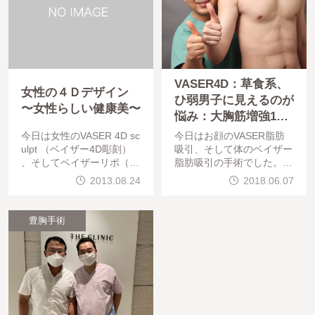
VASER4D：草食系、
女性の４Ｄデザイン
ひ弱男子に見えるのが
〜女性らしい健康美〜
悩み：大胸筋増強1か
月後
今日は女性のVASER 4D sc
今日はお顔のVASER脂肪
ulpt （ベイザー4D彫刻）
吸引、そして体のベイザー
、そしてベイザーリポ（ベ
脂肪吸引の手術でした。手
イザー脂肪吸引）の手術で
術は問題なく終わっていま
2013.08.24
2018.06.07
した。手術は問題なく終わ
す。お疲れ様でした。本日
っています。お疲れ様でし
は昨日術後チェックに来て
た。さて、４Ｄって何でし
下さったVASER4Dのモニ
豊胸手術
ょうか？
ター様の術後経過を