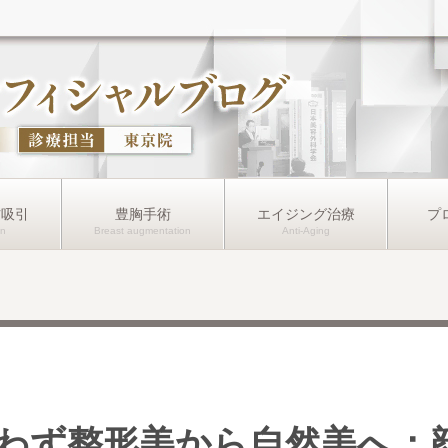
肪吸引
豊胸手術
エイジング治療
プ
わず整形美から自然美へ：