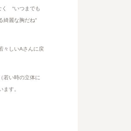
なく “いつまでも
ある綺麗な胸だね”
若々しいAさんに戻
（若い時の立体に
います。