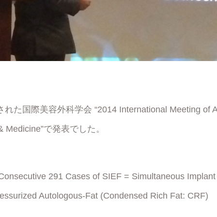
美容外科学会 “2014 International Meeting of Asia
ery & Medicine”で発表でした。
f Consecutive 291 Cases of SIEF = Simultaneous Implan
ressurized Autologous-Fat (Condensed Rich Fat: CRF)