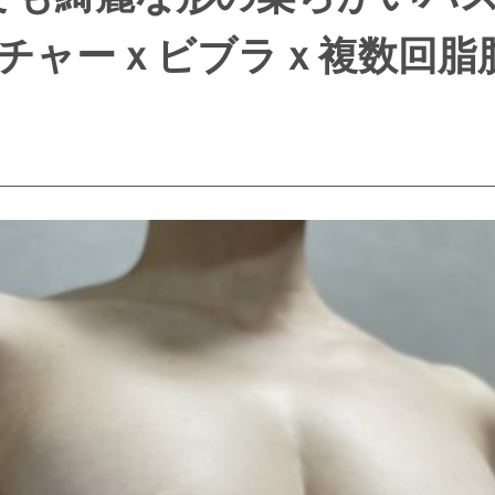
チャーｘビブラｘ複数回脂