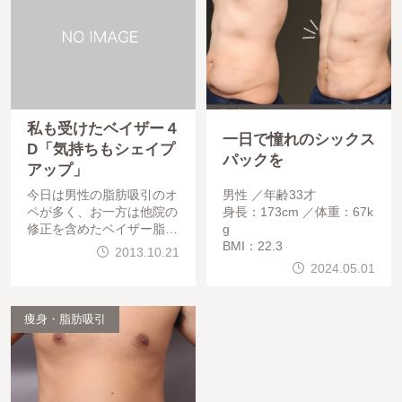
私も受けたベイザー４
一日で憧れのシックス
D「気持ちもシェイプ
パックを
アップ」
今日は男性の脂肪吸引のオ
男性
年齢33才
ペが多く、お一方は他院の
身長：173cm
体重：67k
修正を含めたベイザー脂肪
g
吸引+臀筋脂肪注入、そし
BMI：22.3
2013.10.21
てもう一方も、ベイザー脂
2024.05.01
肪吸引でした。手術は問題
なく終わっています。お疲
れ様でした。しばらくブロ
痩身・脂肪吸引