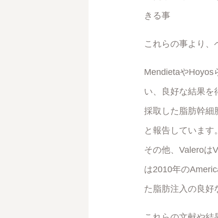
きる事
これらの事より、
MendietaやHo
い、良好な結果を得
採取した脂肪幹細
と報告しています
その他、Valer
は2010年のAmerica
た脂肪注入の良好
これらの文献や結