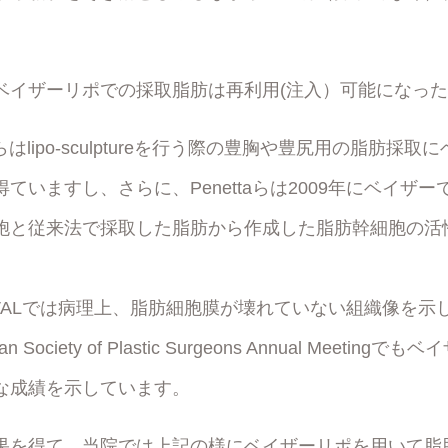
ベイザーリポでの採取脂肪は再利用(注入）可能になっ
yosらはlipo-sculptureを行う際の豊胸や豊尻用の脂肪
ていますし、さらに、Penettaらは2009年にベイザ
胞と従来法で採取した脂肪から作成した脂肪幹細胞の活
。
oはVALでは病理上、脂肪細胞膜が壊れていない組織像を示し、
n Society of Plastic Surgeons Annual Meeti
な成績を示しています。
果を得て、当院では上記の様にベイザーリポを用いて脂