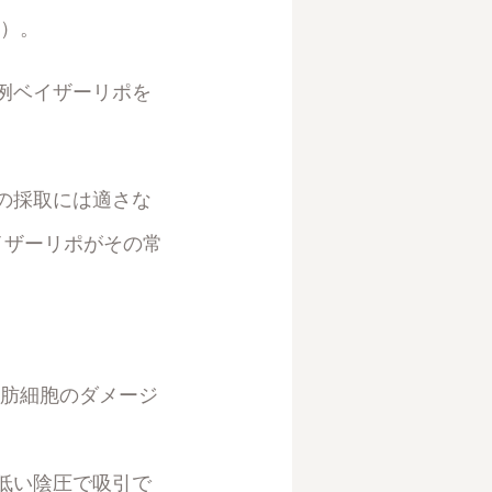
す）。
例ベイザーリポを
の採取には適さな
イザーリポがその常
脂肪細胞のダメージ
低い陰圧で吸引で