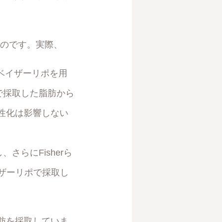
たのです。実際、
採取にベイザーリポを用
ーで採取した脂肪から
性化は影響しない
さらにFisherら
ngでもベイザーリポで採取し
肪を採取していま