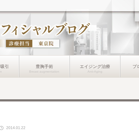
肪吸引
豊胸手術
エイジング治療
プ
2014.01.22