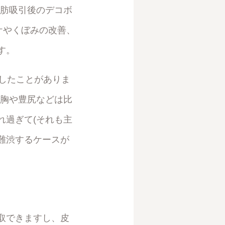
脂肪吸引後のデコボ
ケやくぼみの改善、
す。
大したことがありま
豊胸や豊尻などは比
れ過ぎて(それも主
難渋するケースが
取できますし、皮