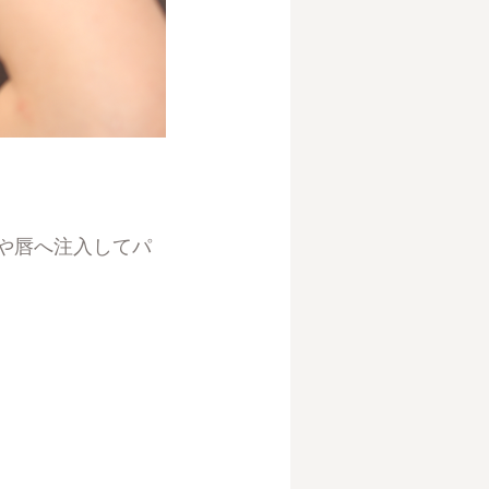
や唇へ注入してパ