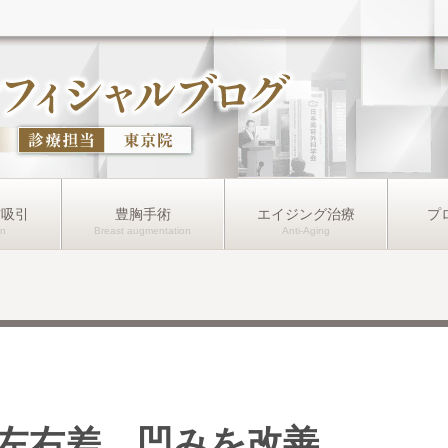
肪吸引
豊胸手術
エイジング治療
プ
左右差、凹みを改善