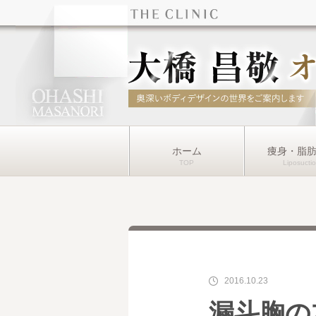
ホーム
痩身・脂
2016.10.23
漏斗胸の