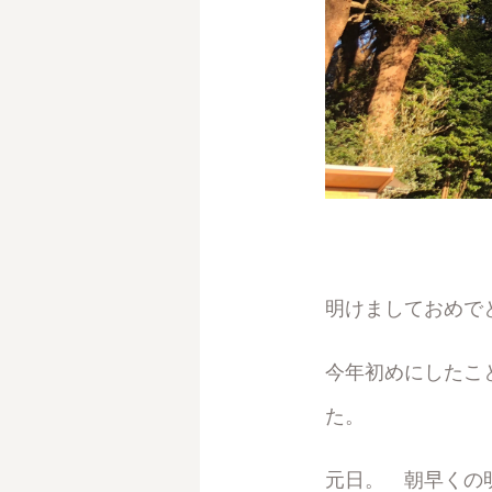
明けましておめで
今年初めにしたこ
た。
元日。 朝早くの