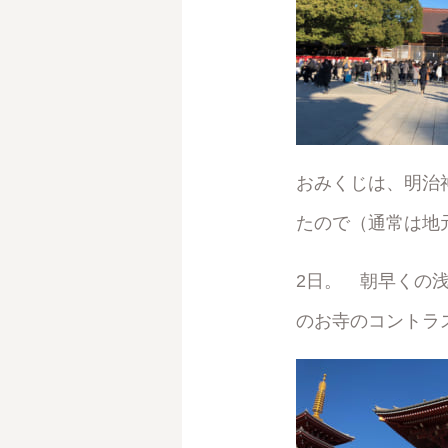
おみくじは、明治
たので（通常は地
2日。 朝早くの
のお寺のコントラ