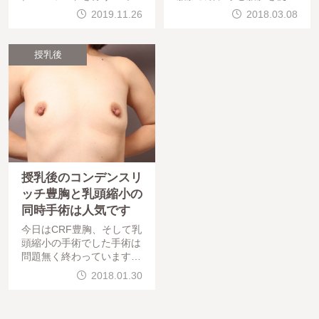
出しないかというメール（
た若返り手術でした。手術
2019.11.26
2018.03.08
以下）をもらったので、提
は問題無く終わっています
出することにしました。今
。お疲れ様でした。本日は
回の私の提出作品（モ
先日セルチャー豊胸（培養
授乳後
脂肪幹細胞添加脂肪注入
授乳後のコンデンスリ
ッチ豊胸と乳頭縮小の
同時手術は人気です
今日はCRF豊胸、そして乳
頭縮小の手術でした手術は
問題無く終わっています。
仕上がりを楽しみにしてい
2018.01.30
てください。さて今日は授
乳後のお悩みに多い乳頭の
肥大や垂れに関してです。