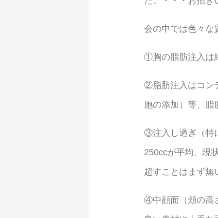
た。・・・お招き
会の中では色々な
①胸の脂肪注入は
②脂肪注入はコン
胞の添加）等、脂
③注入し過ぎ（特
250ccが平均、
超すことはまず無
④中顔面（頬の高