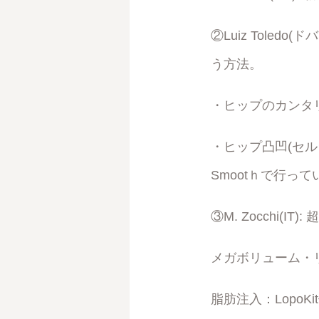
②Luiz Tole
う方法。
・ヒップのカンタ
・ヒップ凸凹(セル
Smootｈで行って
③M. Zocchi(I
メガボリューム・
脂肪注入：LopoK