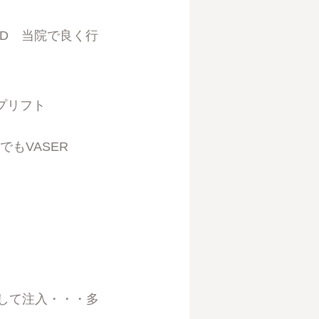
る4D 当院で良く行
プリフト
もVASER
F）して注入・・・多