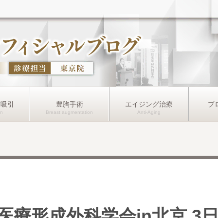
肪吸引
豊胸手術
エイジング治療
プ
医療形成外科学会in北京 3