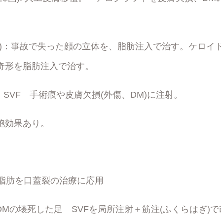
spa(IN)：事故で失った顔の立体を、脂肪注入で治す。ケロ
奇形を脂肪注入で治す。
韓国)：SVF 手術痕や皮膚欠損(外傷、DM)に注射。
胞効果あり。
IT): 脂肪を口蓋裂の治療に応用
(IN): DMの壊死した足 SVFを局所注射＋筋注(ふくらはぎ)