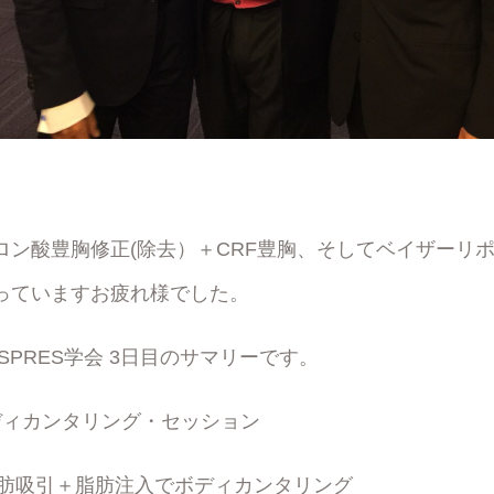
ロン酸豊胸修正(除去）＋CRF豊胸、そしてベイザーリ
っていますお疲れ様でした。
SPRES学会 3日目のサマリーです。
ディカンタリング・セッション
N): 脂肪吸引＋脂肪注入でボディカンタリング