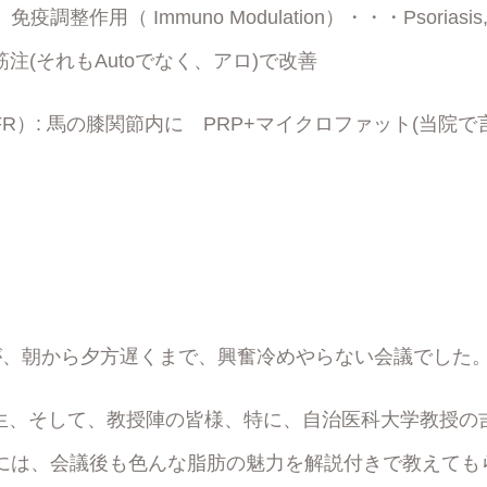
整作用（ Immuno Modulation）・・・Psoriasis, Vi
筋注(それもAutoでなく、アロ)で改善
on（FR）: 馬の膝関節内に PRP+マイクロファット(当院
。
が、朝から夕方遅くまで、興奮冷めやらない会議でした
ri先生、そして、教授陣の皆様、特に、自治医科大学教授の
には、会議後も色んな脂肪の魅力を解説付きで教えても