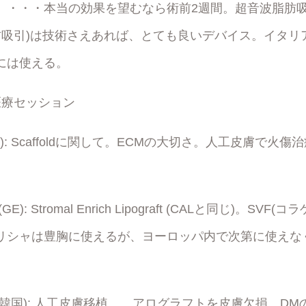
・・・本当の効果を望むなら術前2週間。超音波脂肪吸引(
肪吸引)は技術さえあれば、とても良いデバイス。イタリア
には使える。
医療セッション
ll(US): Scaffoldに関して。ECMの大切さ。人工皮膚で火
mas(GE): Stromal Enrich Lipograft (CALと同じ)。S
リシャは豊胸に使えるが、ヨーロッパ内で次第に使えな
 Han(韓国): 人工皮膚移植。 アログラフトを皮膚欠損、