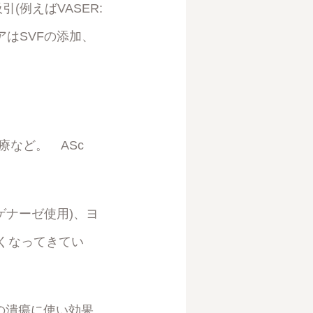
例えばVASER:
はSVFの添加、
傷治療など。 ASc
VF(コラゲナーゼ使用)、ヨ
くなってきてい
DMの潰瘍に使い効果