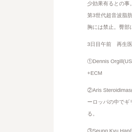
少効果有るとの事。
第3世代超音波脂
胸には禁止。臀部
3日目午前 再生
①Dennis Orgi
+ECM
②Aris Steroidi
ーロッパの中でギ
る。
③Seung Kyu