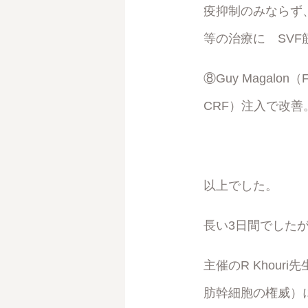
疫抑制のみならず、免疫調
等の治療に SVF
⑧Guy Magal
CRF）注入で改善
以上でした。
長い3日間でした
主催のR Khou
肪幹細胞の権威）