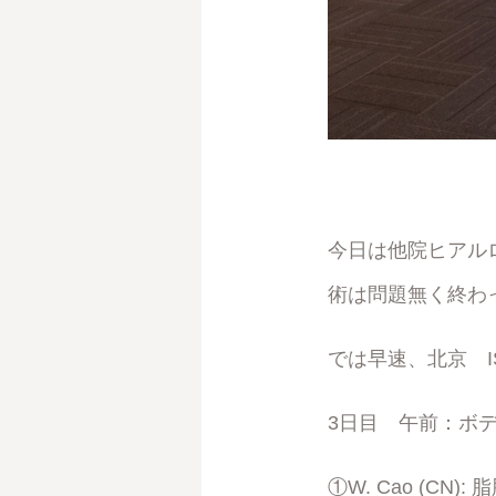
今日は他院ヒアル
術は問題無く終わ
では早速、北京 I
3日目 午前：ボ
①W. Cao (C