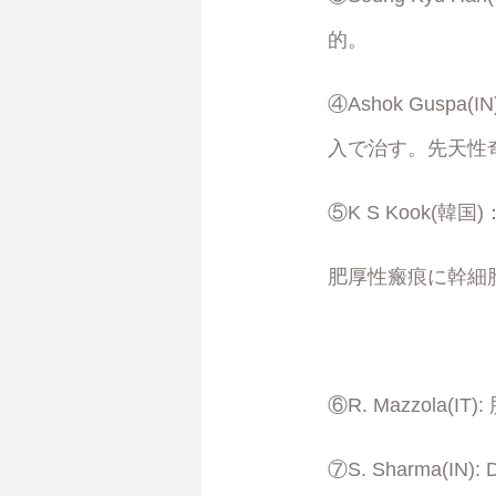
的。
④Ashok Gu
入で治す。先天性
⑤K S Kook(
肥厚性瘢痕に幹細
⑥R. Mazzola(
⑦S. Sharma