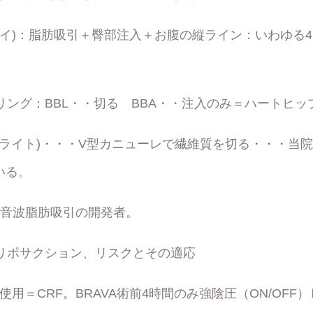
do(ドバイ)：脂肪吸引＋臀部注入＋お腹の縦ライン：いわゆ
リング：BBL・・切る BBA・・注入のみ＝ハートヒッ
ライト)・・・V型カニューレで繊維質を切る・・・当院で
いる。
T): 超音波脂肪吸引の開発者。
リポサクション、リスクとその適応
it使用＝CRF。BRAVA術前4時間のみ強陰圧（ON/OF