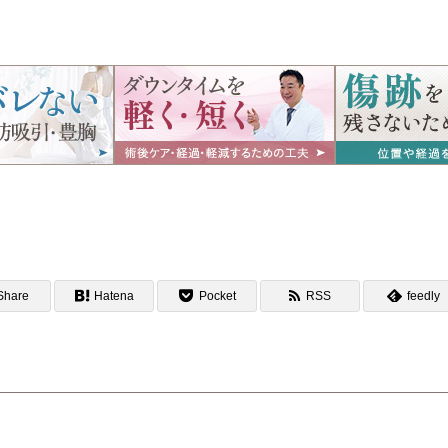
Share
Hatena
Pocket
RSS
feedly