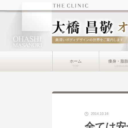
ホーム
痩身・脂
2014.10.16
全ては安