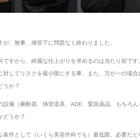
すが、無事、挿管下に問題なく終わりました。
科ですから、綺麗な仕上がりを求めるのは当たり前です
に対してリスクを最小限にする事、また、万が一の場合
どうか？
の設備（麻酔器、挿管道具、ADE、緊急薬品、もちろん
かどうか？
ぶ条件として（いくら美容外科でも）最低限、必要だと