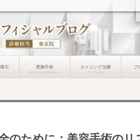
肪吸引
豊胸手術
エイジング治療
プ
全のために：美容手術のリ