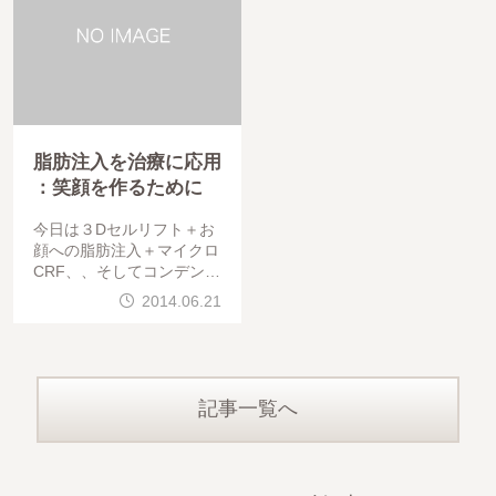
脂肪注入を治療に応用
：笑顔を作るために
今日は３Dセルリフト＋お
顔への脂肪注入＋マイクロ
CRF、、そしてコンデンス
リッチ豊胸でした。手術は
2014.06.21
問題なく終わっています。
お疲れ様でした。私の仕事
の大半は脂肪吸引や脂肪注
入に関するものです。ま
記事一覧へ