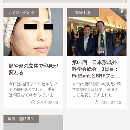
エイジング治療
豊胸手術
第61回 日本形成外
額や頬の立体で印象が
科学会総会 3日目：
変わる
FatBankとSRFフェイ
スに関して発表
今日は福岡で３Ｄセルリフ
今日は第61回日本形成外科
トの施術2件でした。手術
学会総会3日目で、演者と
は問題なく終わっています
して発表してきました。（
。お疲れ様でした。今日手
今回の学会は欲張って2つ
2014.02.08
2018.04.13
術なさった方（の一人）は
の演題（1日目の豊胸と今
41歳女性で、額にしわが寄
日のアンチエイジング）を
ってコメカミがくぼんでい
発表しました。美容のセッ
痩身・脂肪吸引
る、また、目の下のクマ
ションで、題名は