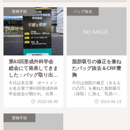
豊胸手術
バッグ抜去
第63回形成外科学会
脂肪吸引の修正を兼ね
総会にて発表してきま
たバッグ抜去＆CRF豊
した：バッグ取り出し
胸
と同時の脂肪（ＣＲＦ
今日は名古屋 ポートメッ
今日は他院の修正（太もも
）豊胸の良好な成績に
セ名古屋で第63回形成外科
の凸凹）を兼ねた脂肪吸引
学会総会が開かれ、出席し
（採取）に加え、乳房バッ
関しての発表
てきました。私はシンポジ
グの摘出と同時のコンデン
2020.08.30
2014.06.13
ウム ”乳房インプラント
スリッチ豊胸、そしてマイ
の適応と限界” でシンポ
クロCRFの手術でした。手
ジストとして発表してきま
術は問題なく終わっていま
豊胸手術
した。
す。お疲れ様でした。最