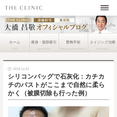
ホーム
痩身・脂肪吸引
豊胸手術
エイジング治療
2018.12.01
シリコンバッグで石灰化：カチカ
チのバストがここまで自然に柔ら
かく（被膜切除も行った例）