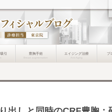
肪吸引
豊胸手術
エイジング治療
プ
り出しと同時のCRF豊胸：