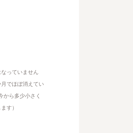
はなっていません
か月でほぼ消えてい
今から多少小さく
します）