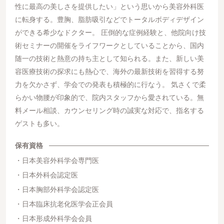
性に最高の美しさを提供したい」という思いから美容外科医
に転身する。豊胸、脂肪吸引などでトータルボディデザイン
ができる希少なドクター。 圧倒的な症例経験と、他院向け技
術セミナーの開催をライフワークとしていることから、国内
随一の技術と熱意の持ち主として知られる。また、新しい美
容医療技術の探求にも熱心で、海外の最新技術を習得する努
力を欠かさず、学会での発表も積極的に行なう。 気さくで柔
らかい物腰が印象的で、院内スタッフから愛されている。無
料メール相談、カウンセリング時の誠実な対応で、指名する
ゲストも多い。
保有資格
日本美容外科学会専門医
日本外科会認定医
日本胸部外科学会認定医
日本臨床抗老化医学会正会員
日本形成外科学会会員