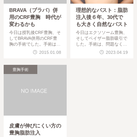
BRAVA（ブラバ）併
理想的なバスト：脂肪
用のCRF豊胸 時代が
注入後６年、30代で
変わるかも
も大きく自然なバスト
今日は授乳後CRF豊胸、そ
今日はエクソソーム豊胸、
してBRAVA併用のCRF豊
そしてベイザー脂肪吸引で
胸の手術でした。手術は問
した。手術は、問題なく終
題なく終わっています。お
わっています。仕上がりを
2015.01.08
2023.04.19
疲れ様でした。昨年もたく
楽しみにしていてください
さんの脂肪注入（CRF）に
。さて今日は当院での脂肪
よる豊胸をさせていただき
注入後(2回）のモニター様
豊胸手術
ました。2010年か
の紹介です
皮膚が伸びにくい方の
豊胸脂肪注入