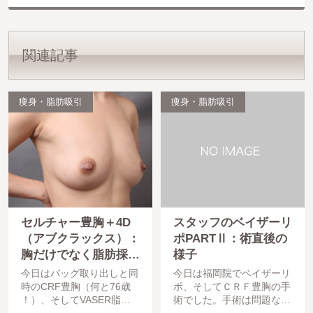
関連記事
痩身・脂肪吸引
痩身・脂肪吸引
セルチャー豊胸＋4D
スタッフのベイザーリ
（アブクラックス）：
ポPARTⅡ：術直後の
胸だけでなく脂肪採取
様子
部位も大満足
今日はバッグ取り出しと同
今日は福岡院でベイザーリ
時のCRF豊胸（何と76歳
ポ、そしてＣＲＦ豊胸の手
！）、そしてVASER脂肪
術でした。手術は問題なく