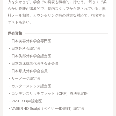
力を欠かさず、学会での発表も積極的に行なう。 気さくで柔
らかい物腰が印象的で、院内スタッフから愛されている。無
料メール相談、カウンセリング時の誠実な対応で、指名する
ゲストも多い。
保有資格
日本美容外科学会専門医
日本外科会認定医
日本胸部外科学会認定医
日本臨床抗老化医学会正会員
日本形成外科学会会員
サーメージ認定医
カンタースレッズ認定医
コンデンスリッチファット（CRF）療法認定医
VASER Lipo認定医
VASER 4D Sculpt（ベイザー4D彫刻）認定医