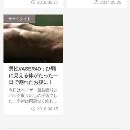
吸引の手術でした。手術は
終わっています。お疲れ様
2018.05.27
2014.08.25
問題なく終わっています。
でした。さて今日は昨日に
さて、本日は先日チェック
引き続き、当院スタッフ４
に来て下さった、セルチャ
ＤＬｉｐｏの動画です。術
サーミタイト
ー豊胸と同時に腹部の4D
直後の様子になります。
男性VASER4D：ひ弱
に見える体がたった一
日で割れたお腹に！
今日はベイザー脂肪吸引と
バッグ取り出しの手術でし
た。手術は問題なく終わっ
ています。お疲れ様でした
2018.06.15
。さて今日は、一昨日手術
なさったモニター様、術後
経過のチェックで昨日（術
後1日目）来院なさったの