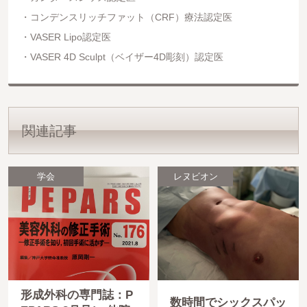
コンデンスリッチファット（CRF）療法認定医
VASER Lipo認定医
VASER 4D Sculpt（ベイザー4D彫刻）認定医
関連記事
学会
レヌビオン
形成外科の専門誌：P
数時間でシックスパッ