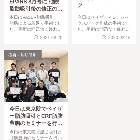
EPARS 8月号に 他院
ク
脂肪吸引後の修正の論
文掲載
本日はVASER脂肪吸引、
今日はベイザー４D：シッ
脂肪による若返り手術でし
クスパック作成の手術でし
た。手術は問題無く終わっ
た。手術は問題なく終わっ
ています。仕上がりを楽し
ています。仕上がりを楽し
2021.08.20
2023.02.16
みにしていてください。今
みにしていてください。本
日は今月発刊された形成外
日は今日のモニター様の紹
科の専門誌 PEPARS に
介です。34歳の男性で身長
痩身・脂肪吸引
私の論文が掲載されたた
：174cm、体重：6
今日は東京院でベイザ
ー脂肪吸引とCRF脂肪
豊胸のセミナーを行い
ました
今日は東京院で脂肪吸引と
脂肪豊胸のセミナーを行い