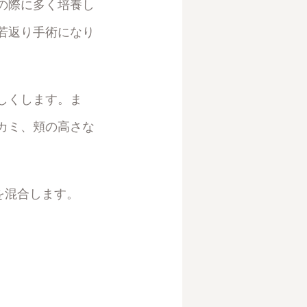
の際に多く培養し
若返り手術になり
しくします。ま
カミ、頬の高さな
)を混合します。