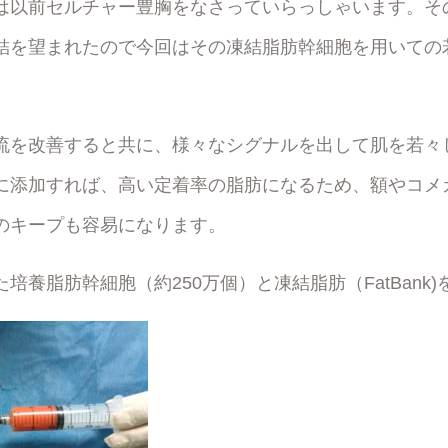
は以前セルチャー豊胸をなさっていらっしゃいます。そ
結を望まれたので今回はその凍結脂肪幹細胞を用いての
流を改善すると共に、様々なシグナルを出して肌を若々
に添加すれば、高い定着率の脂肪になるため、額やコメ
のキープも容易になります。
培養脂肪幹細胞（約250万個）と凍結脂肪（FatBank