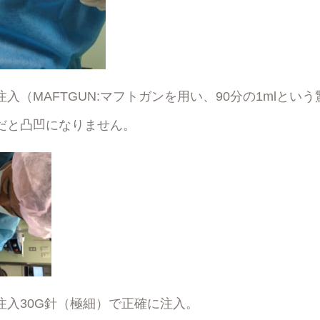
入（MAFTGUN:マフトガンを用い、90分の1mlとい
だと凸凹になりません。
注入30G針（極細）で正確に注入。