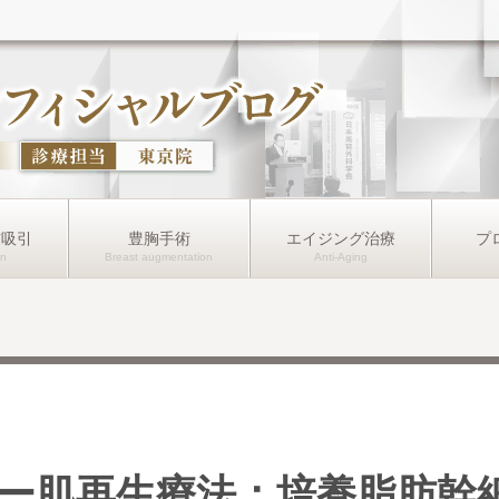
肪吸引
豊胸手術
エイジング治療
プ
ー肌再生療法：培養脂肪幹