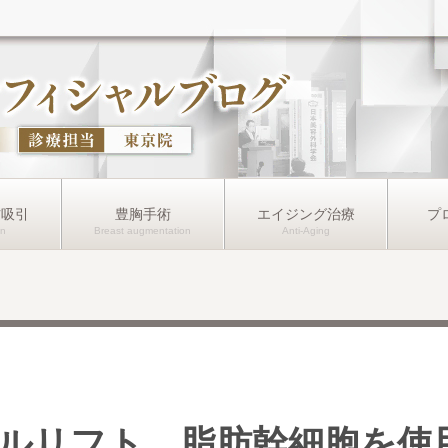
肪吸引
豊胸手術
エイジング治療
プ
ルリフト 脂肪幹細胞を使