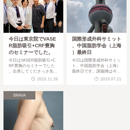
今日は東京院でVASE
国際形成外科サミット
R脂肪吸引+CRF豊胸
、中国脂肪学会（上海
のセミナーでした。
）最終日
今日はVASER脂肪吸引+C
今日は国際形成外科サミッ
RF豊胸のセミナーでした
ト、中国脂肪学会（上海）
。出席してくださっさ先生
最終日です。講義陣は今日
方は・東京大学医学部附属
もGino Rigotti教授、Joel A
2015.11.26
2019.07.21
病院顎口腔外科・歯科矯正
. Aronowitz教授はじめそう
歯科 米永 一理 先生・国
そうたるメンバー。脂肪幹
立病院機構大阪医療セン
細胞の未来なども
BRAVA