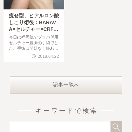
痩せ型、ヒアルロン酸
しこり術後：BARAV
A×セルチャー×CRF豊
胸＠福岡
今日は福岡院でブラバ併用
セルチャー豊胸の手術でし
た。手術は問題なく終わっ
ています。お疲れ様でした
2018.04.22
。最近はほとんどが東京院
勤務で福岡院に行かないの
で（古くからお越し頂いて
いる方で予約が埋まってし
まう
記事一覧へ
キーワードで検索